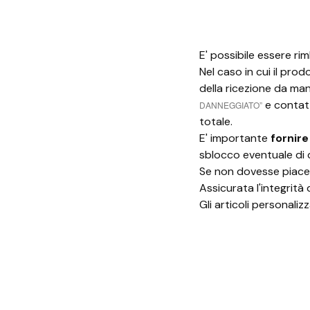
E' possibile essere ri
Nel caso in cui il pro
della ricezione da man
e contatt
DANNEGGIATO”
totale.
E' importante
fornire
sblocco eventuale di q
Se non dovesse piacere
Assicurata l'integrità 
Gli articoli personali