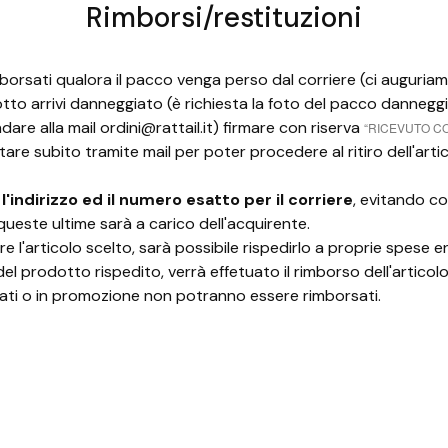
Rimborsi/restituzioni
mborsati qualora il pacco venga perso dal corriere (ci auguri
dotto arrivi danneggiato (è richiesta la foto del pacco danneggi
dare alla mail
ordini@rattail.it
) firmare con riserva
“RICEVUTO C
are subito tramite mail per poter procedere al ritiro dell'arti
 l'indirizzo ed il numero esatto per il corriere
, evitando co
ueste ultime sarà a carico dell'acquirente.
 l'articolo scelto, sarà possibile rispedirlo a proprie spese en
del prodotto rispedito, verrà effetuato il rimborso dell'articolo
zzati o in promozione non potranno essere rimborsati.